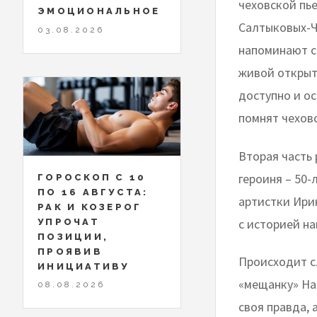
чеховской пь
ЭМОЦИОНАЛЬНОЕ
Салтыковых-Ч
03.08.2026
напоминают с
живой открыты
доступно и о
помнят чеховс
Вторая часть 
героиня – 50
ГОРОСКОП С 10
ПО 16 АВГУСТА:
артистки Ири
РАК И КОЗЕРОГ
с историей н
УПРОЧАТ
ПОЗИЦИИ,
ПРОЯВИВ
Происходит сл
ИНИЦИАТИВУ
«мещанку» Нат
08.08.2026
своя правда, 