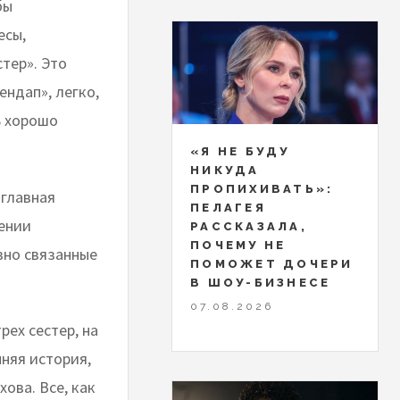
бы
есы,
тер». Это
ендап», легко,
ь хорошо
«Я НЕ БУДУ
НИКУДА
ПРОПИХИВАТЬ»:
 главная
ПЕЛАГЕЯ
нении
РАССКАЗАЛА,
ПОЧЕМУ НЕ
вно связанные
ПОМОЖЕТ ДОЧЕРИ
В ШОУ-БИЗНЕСЕ
07.08.2026
ех сестер, на
нняя история,
хова. Все, как