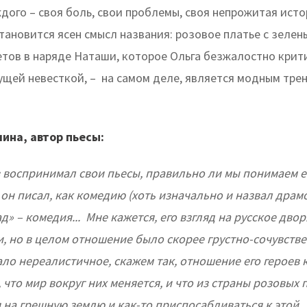
ждого – своя боль, свои проблемы, своя непрожитая исто
тановится ясен смысл названия: розовое платье с зелен
етов в наряде Наташи, которое Ольга безжалостно крит
ущей невесткой, – на самом деле, является модным тре
ина, автор пьесы:
в воспринимал свои пьесы, правильно ли мы понимаем е
 он писал, как комедию (хоть изначально и назвал драмо
» – комедия... Мне кажется, его взгляд на русское дво
, но в целом отношение было скорее грустно-сочувств
ло нереалистичное, скажем так, отношение его героев 
что мир вокруг них меняется, и что из страны розовых 
 на грешную землю и как-то приспосабливаться к этой