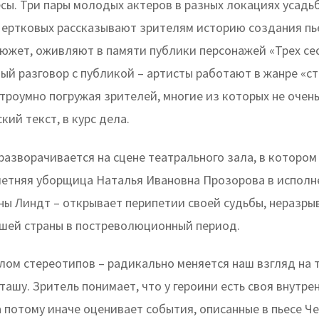
есы. Три пары молодых актеров в разных локациях усадь
ертковых рассказывают зрителям историю создания пь
южет, оживляют в памяти публики персонажей «Трех сес
й разговор с публикой – артисты работают в жанре «ст
строумно погружая зрителей, многие из которых не очен
кий текст, в курс дела.
разворачивается на сцене театрального зала, в котором
-летняя уборщица Наталья Ивановна Прозорова в испол
ны Линдт – открывает перипетии своей судьбы, неразры
ашей страны в постреволюционный период.
ом стереотипов – радикально меняется наш взгляд на тр
ашу. Зритель понимает, что у героини есть своя внутре
а потому иначе оценивает события, описанные в пьесе Че