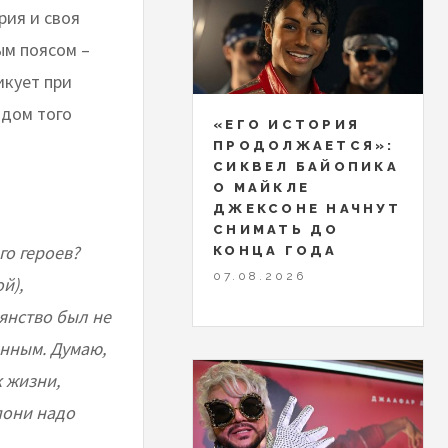
рия и своя
ым поясом –
икует при
ндом того
«ЕГО ИСТОРИЯ
ПРОДОЛЖАЕТСЯ»:
СИКВЕЛ БАЙОПИКА
О МАЙКЛЕ
ДЖЕКСОНЕ НАЧНУТ
СНИМАТЬ ДО
го героев?
КОНЦА ГОДА
07.08.2026
й),
рянство был не
енным. Думаю,
к жизни,
пони надо