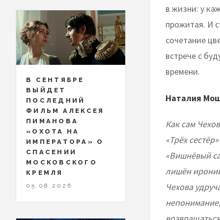
в жизни: у ка
прожитая. И с
сочетание цв
встрече с буд
времени.
В СЕНТЯБРЕ
ВЫЙДЕТ
Наталия Мош
ПОСЛЕДНИЙ
ФИЛЬМ АЛЕКСЕЯ
ПИМАНОВА
Как сам Чехо
«ОХОТА НА
«Трёх сестёр»
ИМПЕРАТОРА» О
СПАСЕНИИ
«Вишнёвый сад
МОСКОВСКОГО
лишён иронии
КРЕМЛЯ
Чехова удруча
05.08.2026
непонимание, 
возвращаться