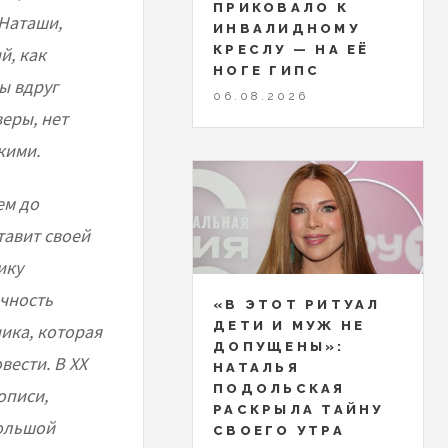
ПРИКОВАЛО К
 Наташи,
ИНВАЛИДНОМУ
КРЕСЛУ — НА ЕЁ
й, как
НОГЕ ГИПС
ы вдруг
06.08.2026
веры, нет
кими.
ем до
тавит своей
ику
чность
«В ЭТОТ РИТУАЛ
ДЕТИ И МУЖ НЕ
ика, которая
ДОПУЩЕНЫ»:
вести. В ХХ
НАТАЛЬЯ
ПОДОЛЬСКАЯ
описи,
РАСКРЫЛА ТАЙНУ
большой
СВОЕГО УТРА