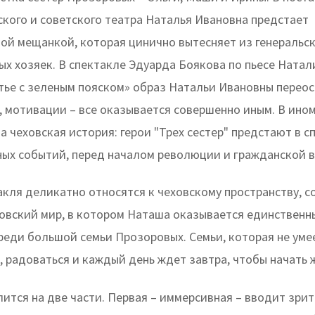
ского и советского театра Наталья Ивановна предстает
ой мещанкой, которая цинично вытесняет из генеральск
ых хозяек. В спектакле Эдуарда Боякова по пьесе Нат
тье с зеленым пояском» образ Натальи Ивановны переос
, мотивации – все оказывается совершенно иным. В ином
а чеховская история: герои "Трех сестер" предстают в с
ных событий, перед началом революции и гражданской 
акля деликатно относятся к чеховскому пространству, с
ховский мир, в котором Наташа оказывается единствен
реди большой семьи Прозоровых. Семьи, которая не уме
 радоваться и каждый день ждет завтра, чтобы начать 
ится на две части. Первая – иммерсивная – вводит зрит