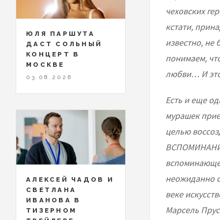
чеховских гер
кстати, прина
ЮЛЯ ПАРШУТА
известно, не 
ДАСТ СОЛЬНЫЙ
КОНЦЕРТ В
понимаем, что
МОСКВЕ
любви… И это
03.08.2026
Есть и еще о
мурашек прие
целью воссоз
ВСПОМИНАНИЯ
вспоминающег
неожиданно от
АЛЕКСЕЙ ЧАДОВ И
СВЕТЛАНА
веке искусств
ИВАНОВА В
Марсель Пруст
ТИЗЕРНОМ