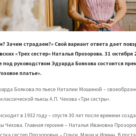
м? Зачем страдаем?» Свой вариант ответа дает пов
вских «Трех сестер» Наталья Прозорова. 31 октября 
е под руководством Эдуарда Боякова состоится пре
озовое платье».
уарда Боякова по пьесе Наталии Мошиной – своеобразн
лассической пьесы А.П. Чехова «Три сестры».
сходит в 1932 году – спустя 30 лет после времени созда
ы Чехова. Главная героиня – Наталья Ивановна Прозоро
естка сестер Прозоровых – Ольги, Маши и Ирины. В пост