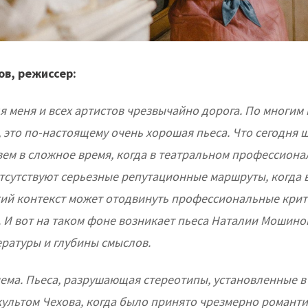
в, режиссер:
я меня и всех артистов чрезвычайно дорога. По многим
, это по-настоящему очень хорошая пьеса. Что сегодня 
вем в сложное время, когда в театральном профессион
тсутствуют серьезные репутационные маршруты, когда 
ий контекст может отодвинуть профессиональные крите
. И вот на таком фоне возникает пьеса Наталии Мошино
ратуры и глубины смыслов.
иема. Пьеса, разрушающая стереотипы, установленные в
 культом Чехова, когда было принято чрезмерно романт