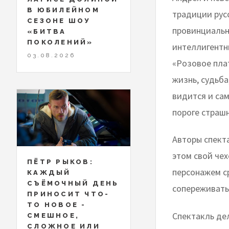
В ЮБИЛЕЙНОМ
традиции рус
СЕЗОНЕ ШОУ
провинциальн
«БИТВА
ПОКОЛЕНИЙ»
интеллигентн
03.08.2026
«Розовое пла
жизнь, судьба
видится и сам
пороге страш
Авторы спект
этом свой че
ПЁТР РЫКОВ:
персонажем с
КАЖДЫЙ
СЪЁМОЧНЫЙ ДЕНЬ
сопереживать,
ПРИНОСИТ ЧТО-
ТО НОВОЕ -
Спектакль дел
СМЕШНОЕ,
СЛОЖНОЕ ИЛИ