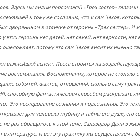
оев. Здесь мы видим персонажей «Трех сестер» глазами
длежавшей к тому же сословию, что и сам Чехов, которы
был дворянином в отличие от героинь «Трех сестер». И м
 у этих героинь нет детей, нет семей, нет верности, нет 
 ошеломляет, потому что сам Чехов видит их именно та
дин важнейший аспект. Пьеса строится на воздействующ
ме воспоминания. Воспоминания, которое не столько с
дание событий, фактов, отношений, сколько саму практ
, способную фантастическим способом раскрывать ли
о. Это исследование сознания и подсознания. Это техн
крывает для человека глубину и тайны его души, его со
о не раз обращалось к этой теме: Сальвадор Дали в жив
 в литературе. И вот эту практику мы осуществляем с 