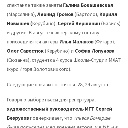
спектакле также заняты
Галина Бокашевская
(Марселина),
Леонид Громов
(Бартоло),
Кирилл
Новышев (
Керубино),
Сергей Вершинин
(Базиль)
и другие. В августе к актерскому составу
присоединятся актеры
Илья Малаков
(Фигаро),
Олег Савостюк
(Керубино) и
София Лопунова
(Сюзанна), студентка 4 курса Школы-Студии МХАТ
(курс Игоря Золотовицкого).
Следующие показы состоятся 28, 29 августа.
Говоря о выборе пьесы для репертуара,
художественный руководитель МГТ Сергей
Безруков
подчеркивает, что
«пьеса Бомарше
была популярна и во времена автора, и в XIX, и в