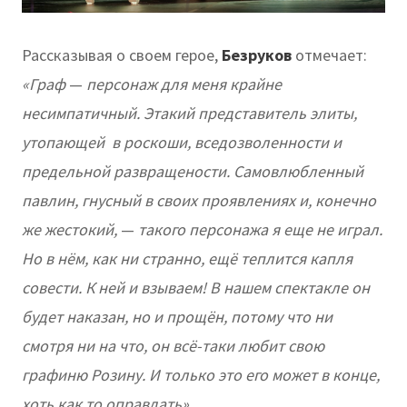
Рассказывая о своем герое,
Безруков
отмечает:
«Граф
—
персонаж для меня крайне
несимпатичный. Этакий представитель элиты,
утопающей в роскоши, вседозволенности и
предельной развращености. Самовлюбленный
павлин, гнусный в своих проявлениях и, конечно
же жестокий,
—
такого персонажа я еще не играл.
Но в нём, как ни странно, ещё теплится капля
совести. К ней и взываем! В нашем спектакле он
будет наказан, но и прощён, потому что ни
смотря ни на что, он всё-таки любит свою
графиню Розину. И только это его может в конце,
хоть как то оправдать».