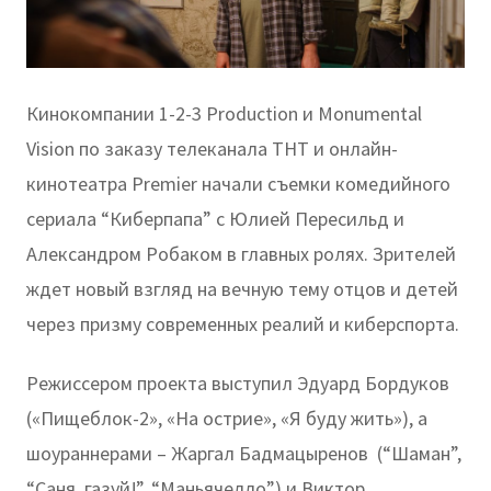
Кинокомпании 1-2-3 Production и Monumental
Vision по заказу телеканала ТНТ и онлайн-
кинотеатра Premier начали съемки комедийного
сериала “Киберпапа” с Юлией Пересильд и
Александром Робаком в главных ролях. Зрителей
ждет новый взгляд на вечную тему отцов и детей
через призму современных реалий и киберспорта.
Режиссером проекта выступил Эдуард Бордуков
(«Пищеблок-2», «На острие», «Я буду жить»), а
шоураннерами – Жаргал Бадмацыренов (“Шаман”,
“Саня, газуй!”, “Маньячелло”) и Виктор