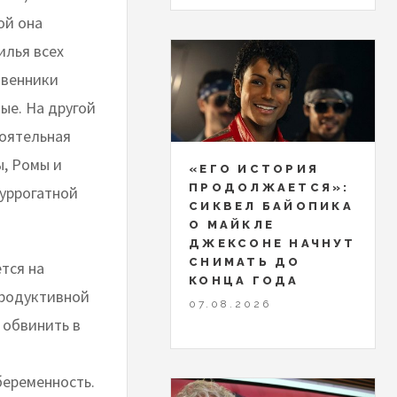
ой она
илья всех
твенники
ые. На другой
тоятельная
ы, Ромы и
«ЕГО ИСТОРИЯ
ПРОДОЛЖАЕТСЯ»:
суррогатной
СИКВЕЛ БАЙОПИКА
О МАЙКЛЕ
ДЖЕКСОНЕ НАЧНУТ
СНИМАТЬ ДО
тся на
КОНЦА ГОДА
продуктивной
07.08.2026
 обвинить в
беременность.