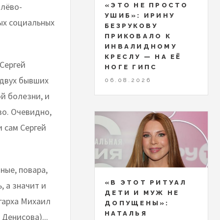
блёво-
«ЭТО НЕ ПРОСТО
УШИБ»: ИРИНУ
ых социальных
БЕЗРУКОВУ
ПРИКОВАЛО К
ИНВАЛИДНОМУ
КРЕСЛУ — НА ЕЁ
Сергей
НОГЕ ГИПС
(двух бывших
06.08.2026
й болезни, и
во. Очевидно,
и сам Сергей
ные, повара,
«В ЭТОТ РИТУАЛ
, а значит и
ДЕТИ И МУЖ НЕ
игарха Михаил
ДОПУЩЕНЫ»:
НАТАЛЬЯ
Денисова)...