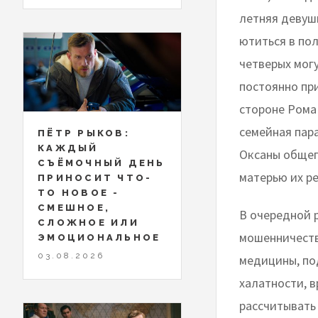
летняя девуш
ютиться в пол
четверых мог
постоянно пр
стороне Рома 
семейная пара
ПЁТР РЫКОВ:
КАЖДЫЙ
Оксаны общего
СЪЁМОЧНЫЙ ДЕНЬ
матерью их р
ПРИНОСИТ ЧТО-
ТО НОВОЕ -
СМЕШНОЕ,
В очередной 
СЛОЖНОЕ ИЛИ
мошенничеств
ЭМОЦИОНАЛЬНОЕ
03.08.2026
медицины, по
халатности, в
рассчитывать 