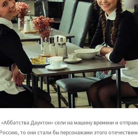
 «Аббатства Даунтон» сели на машину времени и отправ
Россию, то они стали бы персонажами этого отечествен