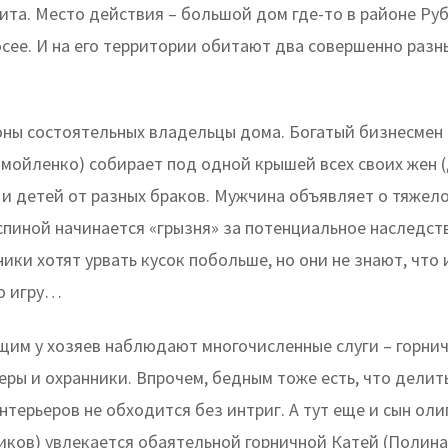
ита. Место действия – большой дом где-то в районе Ру
осее. И на его территории обитают два совершенно разн
оны состоятельных владельцы дома. Богатый бизнесмен 
амойленко) собирает под одной крышей всех своих жен 
 и детей от разных браков. Мужчина объявляет о тяжело
 спиной начинается «грызня» за потенциальное наследст
ики хотят урвать кусок побольше, но они не знают, что 
ю игру…
щим у хозяев наблюдают многочисленные слуги – горнич
ры и охранники. Впрочем, бедным тоже есть, что делить
нтерьеров не обходится без интриг. А тут еще и сын ол
ков) увлекается обаятельной горничной Катей (Полина 