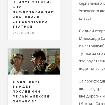
ПРИМУТ УЧАСТИЕ
сериального х
В IV
Успенского ш
МЕЖДУНАРОДНОМ
ФЕСТИВАЛЕ
класса.
СТУДЕНЧЕСКИХ
ТЕАТРОВ
С одной стор
03.08.2026
(Александр С
и настоящую)
тут же за его
что родственн
ведет опасну
За происходя
В СЕНТЯБРЕ
ВЫЙДЕТ
шоферы, трене
ПОСЛЕДНИЙ
вне дорогих и
ФИЛЬМ АЛЕКСЕЯ
ПИМАНОВА
(Михаил Сотни