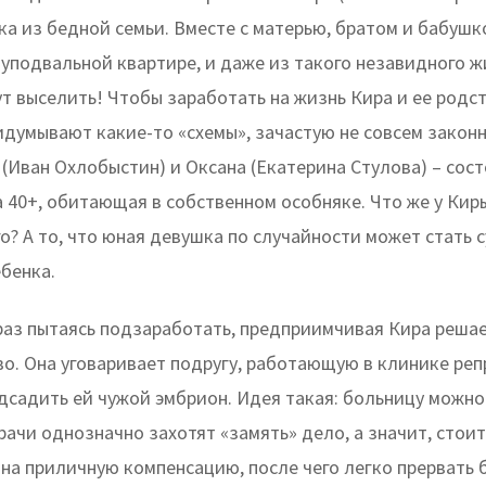
ка из бедной семьи. Вместе с матерью, братом и бабушк
уподвальной квартире, и даже из такого незавидного ж
ут выселить! Чтобы заработать на жизнь Кира и ее родс
идумывают какие-то «схемы», зачастую не совсем законн
(Иван Охлобыстин) и Оксана (Екатерина Стулова) – сос
 40+, обитающая в собственном особняке. Что же у Кир
? А то, что юная девушка по случайности может стать 
ебенка.
раз пытаясь подзаработать, предприимчивая Кира решае
о. Она уговаривает подругу, работающую в клинике ре
дсадить ей чужой эмбрион. Идея такая: больницу можно
рачи однозначно захотят «замять» дело, а значит, стоит
на приличную компенсацию, после чего легко прервать 