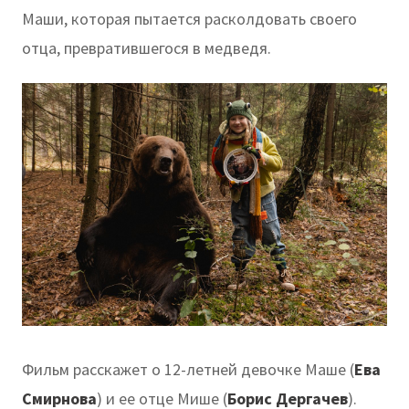
Маши, которая пытается расколдовать своего
отца, превратившегося в медведя.
Фильм расскажет о 12-летней девочке Маше (
Ева
Смирнова
) и ее отце Мише (
Борис Дергачев
).