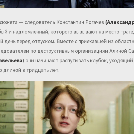
 сюжета — следователь Константин Рогачев
(Александ
бый и надломленный, которого вызывают на место траге
й день перед отпуском. Вместе с приехавшей из област
ледователем по деструктивным организациям Алиной С
авельева
) они начинают распутывать клубок, уходящий
ю длиной в тридцать лет.