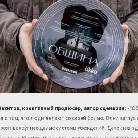
ахитов, креативный продюсер, автор сценария:
«"Об
ал о том, что люди делают со своей болью. Одни заглуш
троят вокруг неё целые системы убеждений. Детектив зд
болочка. Внутри - история о людях, которые знают правд