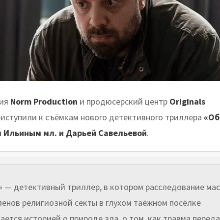
ия
Norm Production
и
продюсерский центр
Originals
иступили к съёмкам нового детективного триллера
«Об
 Ильиным мл. и Дарьей Савельевой
.
 — детективный триллер, в котором расследование ма
ленов религиозной секты в глухом таёжном посёлке
ается историей о природе зла, о том, как травма перед