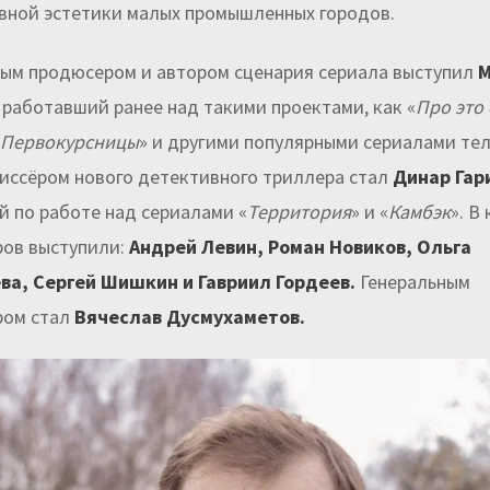
вной эстетики малых промышленных городов.
ым продюсером и автором сценария сериала выступил
М
, работавший ранее над такими проектами, как «
Про это
Первокурсницы
» и другими популярными сериалами те
иссёром нового детективного триллера стал
Динар Гар
й по работе над сериалами «
Территория
» и «
Камбэк
». В
ов выступили:
Андрей Левин, Роман Новиков, Ольга
ва, Сергей Шишкин и Гавриил Гордеев.
Генеральным
ром стал
Вячеслав Дусмухаметов.