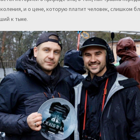
околения, и о цене, которую платит человек, слишком б
ий к тьме.