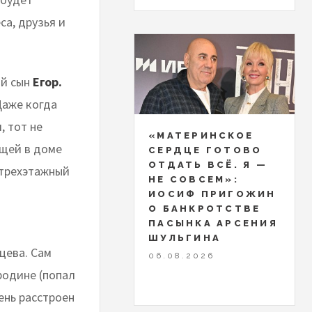
са, друзья и
ый сын
Егор.
Даже когда
, тот не
«МАТЕРИНСКОЕ
ющей в доме
СЕРДЦЕ ГОТОВО
ОТДАТЬ ВСЁ. Я —
 трехэтажный
НЕ СОВСЕМ»:
ИОСИФ ПРИГОЖИН
О БАНКРОТСТВЕ
ПАСЫНКА АРСЕНИЯ
ШУЛЬГИНА
цева. Сам
06.08.2026
родине (попал
ень расстроен