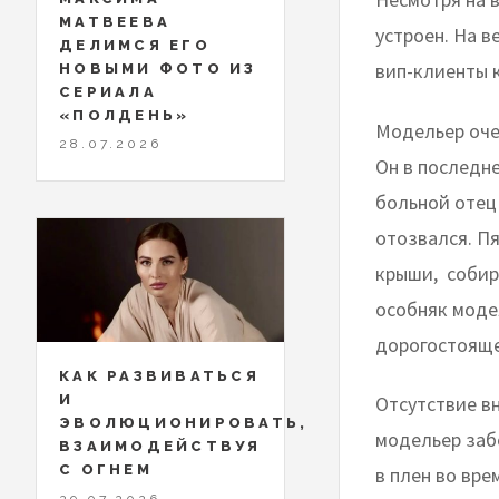
МАТВЕЕВА
устроен. На в
ДЕЛИМСЯ ЕГО
вип-клиенты 
НОВЫМИ ФОТО ИЗ
СЕРИАЛА
«ПОЛДЕНЬ»
Модельер оче
28.07.2026
Он в последне
больной отец
отозвался. П
крыши, собир
особняк модел
дорогостояще
КАК РАЗВИВАТЬСЯ
И
Отсутствие в
ЭВОЛЮЦИОНИРОВАТЬ,
модельер заб
ВЗАИМОДЕЙСТВУЯ
С ОГНЕМ
в плен во вре
29.07.2026