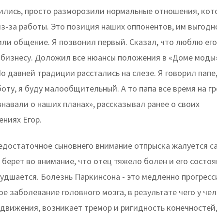
рились, просто разморозили нормальные отношения, ко
з-за работы. Это позиция наших оппонентов, им выгодно
ли общение. Я позвонил первый. Сказал, что люблю его
 бизнесу. Доложил все нюансы положения в «Доме моды»
о давней традиции расстались на слезе. Я говорил папе,
оту, я буду малообщительный. А то папа все время на г
знавали о наших планах», рассказывал ранее о своих
ниях Егор.
недостаточное сыновнего внимание отпрыска жалуется с
 берет во внимание, что отец тяжело болен и его состо
худшается. Болезнь Паркинсона - это медленно прогрес
е заболевание головного мозга, в результате чего у че
движения, возникает тремор и ригидность конечностей,