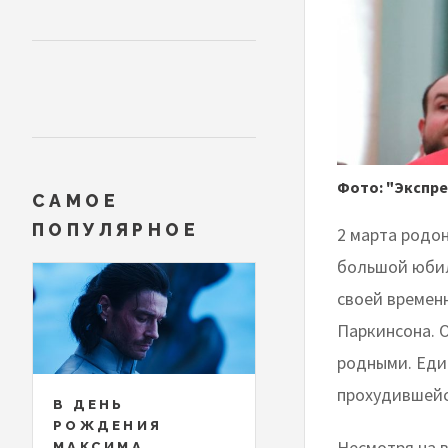
Фото: "Экспре
САМОЕ
ПОПУЛЯРНОЕ
2 марта родо
большой юбил
своей временн
Паркинсона. 
родными. Един
прохудившейс
В ДЕНЬ
РОЖДЕНИЯ
Несмотря на 
МАКСИМА