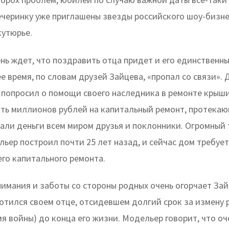
ечеринку уже приглашены звезды российского шоу-бизне
кутюрье.
нь ждет, что поздравить отца придет и его единственн
е время, по словам друзей Зайцева, «пропал со связи». 
 попросил о помощи своего наследника в ремонте крыши
ять миллионов рублей на капитальный ремонт, протека
али деньги всем миром друзья и поклонники. Огромный
ьер построил почти 25 лет назад, и сейчас дом требует
го капитального ремонта.
нимания и заботы со стороны родных очень огорчает Зай
отился своем отце, отсидевшем долгий срок за измену 
мя войны) до конца его жизни. Модельер говорит, что оч