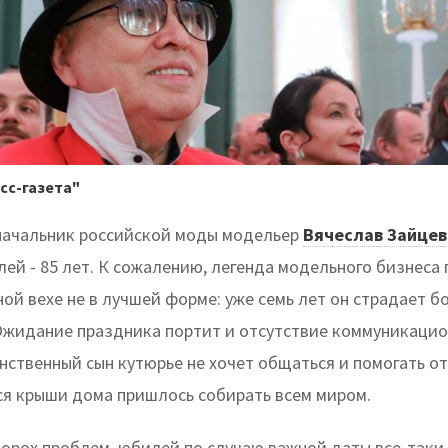
сс-газета"
начальник российской моды модельер
Вячеслав Зайцев
ей - 85 лет. К сожалению, легенда модельного бизнеса
ой вехе не в лучшей форме: уже семь лет он страдает 
Ожидание праздника портит и отсутствие коммуникацио
ственный сын кутюрье не хочет общаться и помогать от
я крыши дома пришлось собирать всем миром.
ворох проблем, юбилей по случаю важной даты все-таки