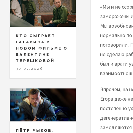
«Мы и не ссо
заморожены и
Мы возобнови
нормально по
КТО СЫГРАЕТ
ГАГАРИНА В
поговорили. П
НОВОМ ФИЛЬМЕ О
не сделаю раб
ВАЛЕНТИНЕ
ТЕРЕШКОВОЙ
был и враги у
30.07.2026
взаимоотноше
Впрочем, на 
Егора даже не
постепенно у
дегенеративно
замедляются 
ПЁТР РЫКОВ: