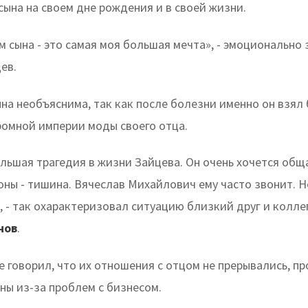
сына на своем дне рождения и в своей жизни.
 сына - это самая моя большая мечта», - эмоционально 
ев.
ына необъяснима, так как после болезни именно он взял
ромной империи моды своего отца.
льшая трагедия в жизни Зайцева. Он очень хочется обща
оны - тишина. Вячеслав Михайлович ему часто звонит. Н
, - так охарактеризовал ситуацию близкий друг и колл
нов
.
е говорил, что их отношения с отцом не прерывались, п
ны из-за проблем с бизнесом.