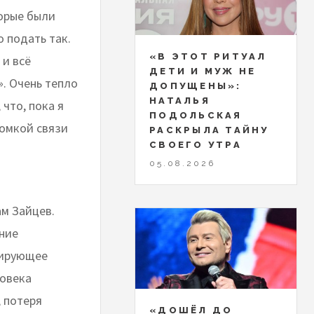
торые были
 подать так.
«В ЭТОТ РИТУАЛ
 и всё
ДЕТИ И МУЖ НЕ
. Очень тепло
ДОПУЩЕНЫ»:
НАТАЛЬЯ
 что, пока я
ПОДОЛЬСКАЯ
ромкой связи
РАСКРЫЛА ТАЙНУ
СВОЕГО УТРА
05.08.2026
ам Зайцев.
яние
сирующее
ловека
 потеря
«ДОШЁЛ ДО