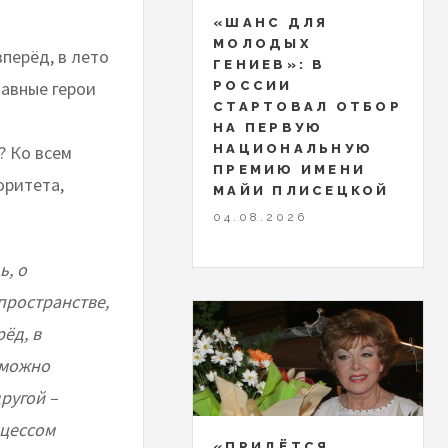
«ШАНС ДЛЯ
МОЛОДЫХ
перёд, в лето
ГЕНИЕВ»: В
лавные герои
РОССИИ
СТАРТОВАЛ ОТБОР
НА ПЕРВУЮ
? Ко всем
НАЦИОНАЛЬНУЮ
ПРЕМИЮ ИМЕНИ
оритета,
МАЙИ ПЛИСЕЦКОЙ
04.08.2026
ь, о
пространстве,
ёд, в
 можно
другой –
оцессом
«ПРИДЁТСЯ