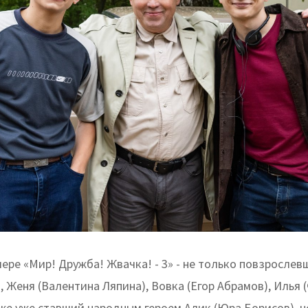
ере «Мир! Дружба! Жвачка! - 3» - не только повзрослев
), Женя (Валентина Ляпина), Вовка (Егор Абрамов), Илья
кже уже ставший народным героем Алик (Юра Борисов), н