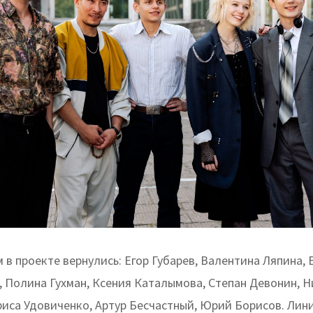
 в проекте вернулись: Егор Губарев, Валентина Ляпина, 
 Полина Гухман, Ксения Каталымова, Степан Девонин, 
риса Удовиченко, Артур Бесчастный, Юрий Борисов. Лин