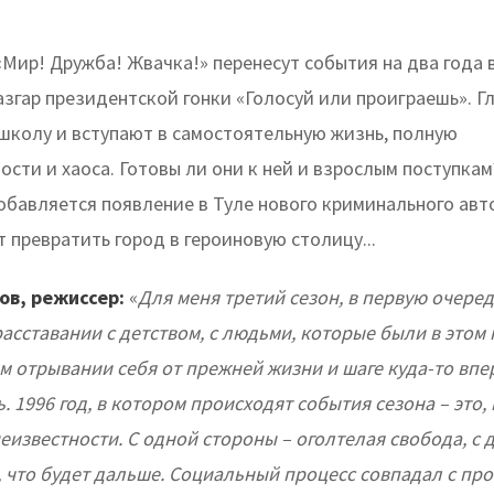
Мир! Дружба! Жвачка!» перенесут события на два года в
разгар президентской гонки «Голосуй или проиграешь». Г
школу и вступают в самостоятельную жизнь, полную
сти и хаоса. Готовы ли они к ней и взрослым поступкам
обавляется появление в Туле нового криминального авт
 превратить город в героиновую столицу...
ов, режиссер:
«
Для меня третий сезон, в первую очеред
асставании с детством, с людьми, которые были в этом 
м отрывании себя от прежней жизни и шаге куда-то впер
. 1996 год, в котором происходят события сезона – это,
неизвестности. С одной стороны – оголтелая свобода, с 
 что будет дальше. Социальный процесс совпадал с пр