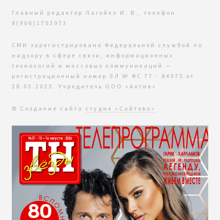
Главный редактор Лагойко И. В., телефон
8(906)1753973
СМИ зарегистрировано Федеральной службой по
надзору в сфере связи, информационных
технологий и массовых коммуникаций —
регистрационный номер ЭЛ № ФС 77 - 84975 от
28.03.2023. Учредитель ООО «Актив»
© Создание сайта
студия «Сайтово»