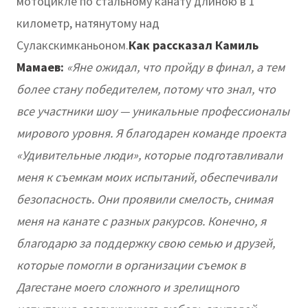
мотоцикле по стальному канату длиною в 1
километр, натянутому над
Сулакскимканьоном.
Как рассказал Камиль
Мамаев:
«Я
не ожидал, что пройду в финал, а тем
более стану победителем, потому что знал, что
все участники шоу
—
уникальные профессионалы
мирового уровня. Я благодарен команде проекта
«Удивительные люди», которые подготавливали
меня к съ
е
мкам моих испытаний, обеспечивали
безопасность. Они проявили смелость, снимая
меня на канате
с разных ракурсов.
Конечно, я
благодарю за поддержку свою семью и друзей,
которые помогли в организации съ
е
мок в
Дагестане моего сложного и зрелищного