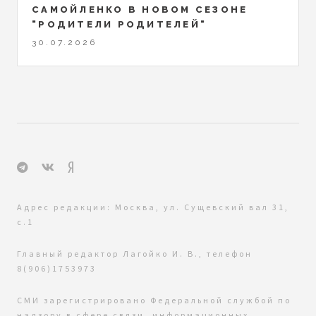
САМОЙЛЕНКО В НОВОМ СЕЗОНЕ
"РОДИТЕЛИ РОДИТЕЛЕЙ"
30.07.2026
Адрес редакции: Москва, ул. Сущевский вал 31,
с.1
Главный редактор Лагойко И. В., телефон
8(906)1753973
СМИ зарегистрировано Федеральной службой по
надзору в сфере связи, информационных