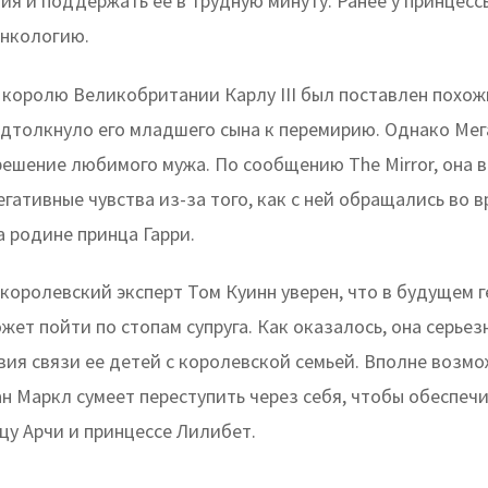
ия и поддержать ее в трудную минуту. Ранее у принцесс
нкологию.
 королю Великобритании Карлу III был поставлен похож
одтолкнуло его младшего сына к перемирию. Однако Мег
ешение любимого мужа. По сообщению The Mirror, она в
гативные чувства из-за того, как с ней обращались во 
 родине принца Гарри.
 королевский эксперт Том Куинн уверен, что в будущем 
жет пойти по стопам супруга. Как оказалось, она серьез
вия связи ее детей с королевской семьей. Вполне возмо
н Маркл сумеет переступить через себя, чтобы обеспеч
цу Арчи и принцессе Лилибет.