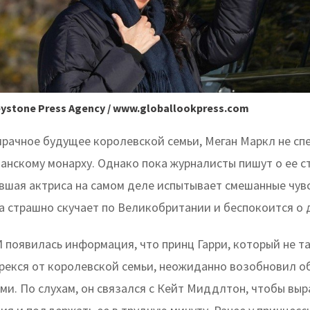
Keystone Press Agency / www.globallookpress.com
мрачное будущее королевской семьи, Меган Маркл не сп
танскому монарху. Однако пока журналисты пишут о ее 
ывшая актриса на самом деле испытывает смешанные чувс
а страшно скучает по Великобритании и беспокоится о 
 появилась информация, что принц Гарри, который не та
рекся от королевской семьи, неожиданно возобновил о
ми. По слухам, он связался с Кейт Миддлтон, чтобы выр