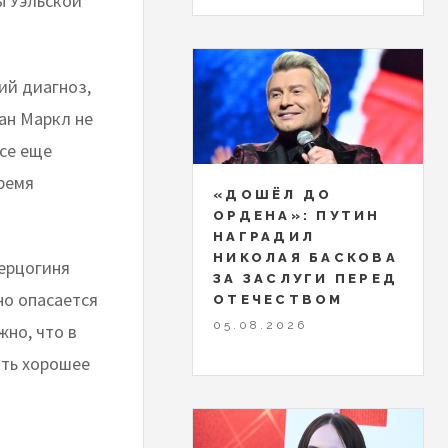
ы Уэльской
ий диагноз,
ан Маркл не
се еще
время
«ДОШЁЛ ДО
ОРДЕНА»: ПУТИН
НАГРАДИЛ
НИКОЛАЯ БАСКОВА
герцогиня
ЗА ЗАСЛУГИ ПЕРЕД
но опасается
ОТЕЧЕСТВОМ
05.08.2026
жно, что в
ить хорошее