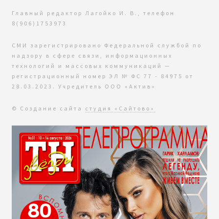
Главный редактор Лагойко И. В., телефон
8(906)1753973
СМИ зарегистрировано Федеральной службой по
надзору в сфере связи, информационных
технологий и массовых коммуникаций —
регистрационный номер ЭЛ № ФС 77 - 84975 от
28.03.2023. Учредитель ООО «Актив»
© Создание сайта
студия «Сайтово»