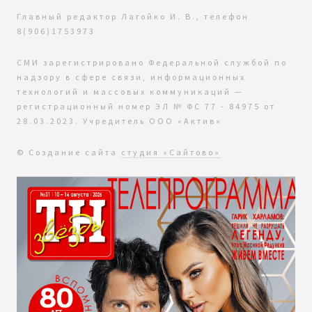
Главный редактор Лагойко И. В., телефон
8(906)1753973
СМИ зарегистрировано Федеральной службой по
надзору в сфере связи, информационных
технологий и массовых коммуникаций —
регистрационный номер ЭЛ № ФС 77 - 84975 от
28.03.2023. Учредитель ООО «Актив»
© Создание сайта
студия «Сайтово»