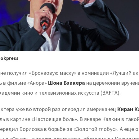
ookpress
в
не получил «Бронзовую маску» в номинации «Лучший ак
ль в фильме «Анора»
Шона Бэйкера
на церемонии вручен
кадемии кино и телевизионных искусств (BAFTA).
актера уже во второй раз опередил американец
Киран К
ь в картине «Настоящая боль». В январе Калкин в тако
ередил Борисова в борьбе за «Золотой глобус». А еще о
на «Оскар», и теперь все гадают, обставит ли Калкин р