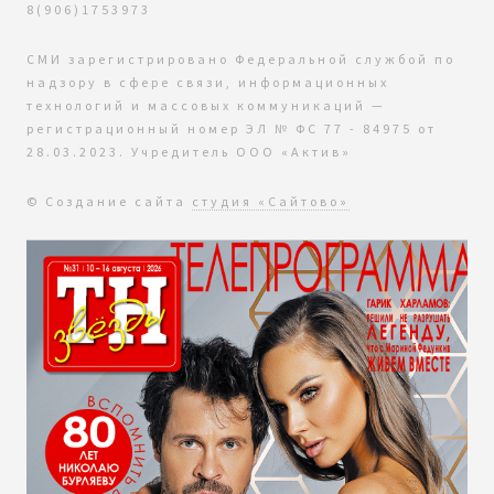
8(906)1753973
СМИ зарегистрировано Федеральной службой по
надзору в сфере связи, информационных
технологий и массовых коммуникаций —
регистрационный номер ЭЛ № ФС 77 - 84975 от
28.03.2023. Учредитель ООО «Актив»
© Создание сайта
студия «Сайтово»