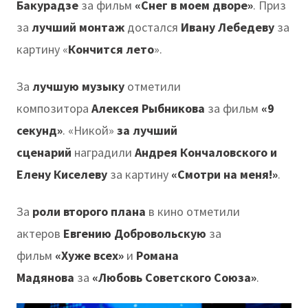
Бакурадзе
за фильм
«Снег в моем дворе»
. Приз
за
лучший монтаж
достался
Ивану Лебедеву
за
картину «
Кончится лето
».
За
лучшую музыку
отметили
композитора
Алексея Рыбникова
за фильм
«9
секунд»
. «Никой»
за лучший
сценарий
наградили
Андрея Кончаловского и
Елену Киселеву
за картину
«Смотри на меня!»
.
За
роли второго плана
в кино отметили
актеров
Евгению Добровольскую
за
фильм
«Хуже всех»
и
Романа
Мадянова
за
«Любовь Советского Союза»
.