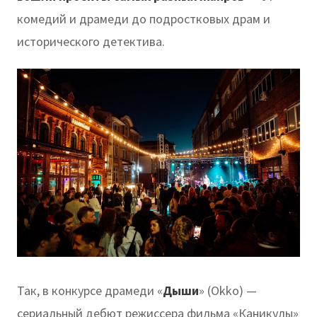
комедий и драмеди до подростковых драм и
исторического детектива.
Так, в конкурсе драмеди «
Дыши
» (Okko) —
сериальный дебют режиссера фильма «Каникулы»