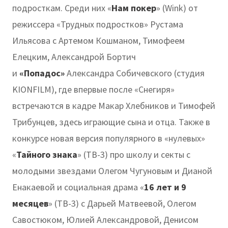
подросткам. Среди них «
Нам покер
» (Wink) от
режиссера «Трудных подростков» Рустама
Ильясова с Артемом Кошманом, Тимофеем
Елецким, Александрой Бортич
и
«Попадос»
Александра Собичевского (студия
KIONFILM), где впервые после «Снегиря»
встречаются в кадре Макар Хлебников и Тимофей
Трибунцев, здесь играющие сына и отца. Также в
конкурсе новая версия популярного в «нулевых»
«
Тайного знака
» (ТВ-3) про школу и секты с
молодыми звездами Олегом Чугуновым и Дианой
Енакаевой и социальная драма «
16 лет и 9
месяцев
» (ТВ-3) с Дарьей Матвеевой, Олегом
Савостюком, Юлией Александровой, Денисом