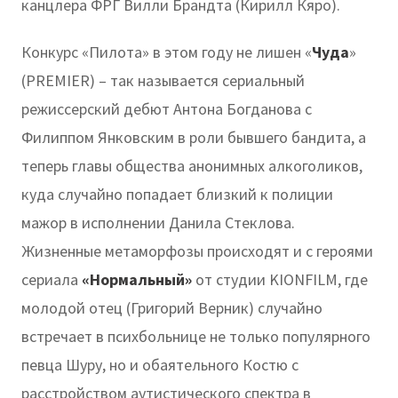
канцлера ФРГ Вилли Брандта (Кирилл Кяро).
Конкурс «Пилота» в этом году не лишен «
Чуда
»
(PREMIER) – так называется сериальный
режиссерский дебют Антона Богданова с
Филиппом Янковским в роли бывшего бандита, а
теперь главы общества анонимных алкоголиков,
куда случайно попадает близкий к полиции
мажор в исполнении Данила Стеклова.
Жизненные метаморфозы происходят и с героями
сериала
«Нормальный»
от студии KIONFILM, где
молодой отец (Григорий Верник) случайно
встречает в психбольнице не только популярного
певца Шуру, но и обаятельного Костю с
расстройством аутистического спектра в