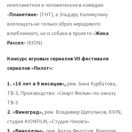
инопланетное и человеческое в комедии
«
Планетяне
» (ТНТ), а Эльдару Калимулину
воплощать не только образ нерадивого
влюбленного, но и собаки в проекте «
Жека
Рассел
» (KION).
Конкурс игровых сериалов VII фестиваля
сериалов «Пилот»:
1. «16 лет и 9 месяцев»,
реж. Анна Курбатова,
ТВ-3, Производство: «Смарт Фильм» по заказу
ТВ-3
2. «Виноград»,
реж. Владимир Щегольков, KION,
студия KIONFILM, «Студия Чеховъ»
3. «Виноделы»,
реж. Антон Федотов, Мехрали