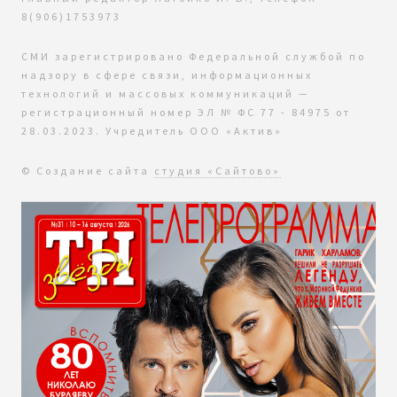
8(906)1753973
СМИ зарегистрировано Федеральной службой по
надзору в сфере связи, информационных
технологий и массовых коммуникаций —
регистрационный номер ЭЛ № ФС 77 - 84975 от
28.03.2023. Учредитель ООО «Актив»
© Создание сайта
студия «Сайтово»