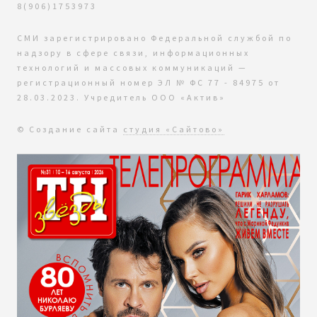
8(906)1753973
СМИ зарегистрировано Федеральной службой по
надзору в сфере связи, информационных
технологий и массовых коммуникаций —
регистрационный номер ЭЛ № ФС 77 - 84975 от
28.03.2023. Учредитель ООО «Актив»
© Создание сайта
студия «Сайтово»