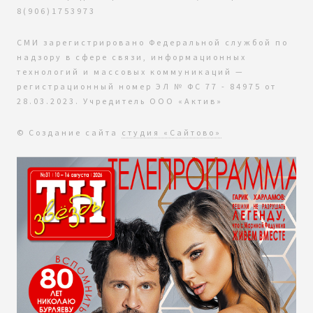
8(906)1753973
СМИ зарегистрировано Федеральной службой по
надзору в сфере связи, информационных
технологий и массовых коммуникаций —
регистрационный номер ЭЛ № ФС 77 - 84975 от
28.03.2023. Учредитель ООО «Актив»
© Создание сайта
студия «Сайтово»