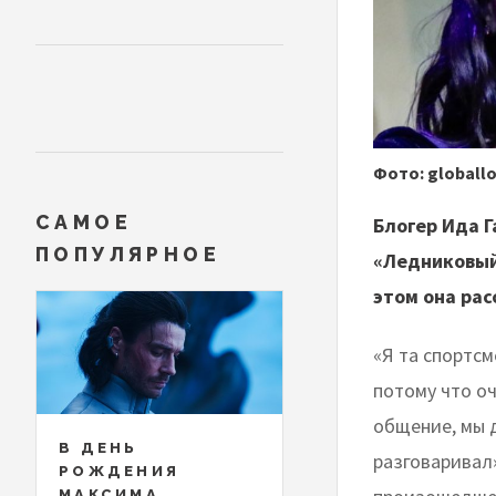
Фото: globall
САМОЕ
Блогер Ида Г
ПОПУЛЯРНОЕ
«Ледниковый
этом она рас
«Я та спортсм
потому что оч
общение, мы д
В ДЕНЬ
разговаривал»
РОЖДЕНИЯ
МАКСИМА