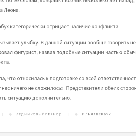
. По её словам, конфликт возник несколько лет назад, 
а Леона.
рбух категорически отрицает наличие конфликта.
ызывает улыбку. В данной ситуации вообще говорить не
овал фигурист, назвав подобные ситуации частью обыч
кта.
а, что относилась к подготовке со всей ответственност
 нас ничего не сложилось». Представители обеих сторон
ть ситуацию дополнительно.
ЛЕДНИКОВЫЙПЕРИОД
ИЛЬЯАВЕРБУХ