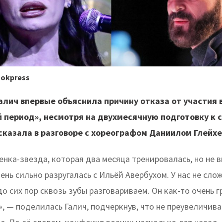
ookpress
алич впервые объяснила причину отказа от участия 
 период», несмотря на двухмесячную подготовку к 
сказала в разговоре с хореографом Даниилом Глейхе
енка-звезда, которая два месяца тренировалась, но не 
ень сильно разругалась с Ильёй Авербухом. У нас не сло
о сих пор сквозь зубы разговариваем. Он как-то очень г
, — поделилась Галич, подчеркнув, что не преувеличив