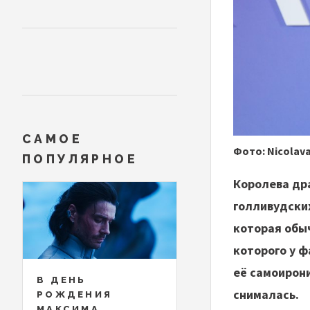
САМОЕ
Фото: Nicolava
ПОПУЛЯРНОЕ
Королева дра
голливудски
которая обыч
которого у ф
её самоирони
В ДЕНЬ
снималась.
РОЖДЕНИЯ
МАКСИМА