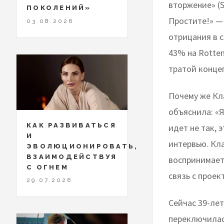
вторжение» (S
ПОКОЛЕНИЙ»
Простите!» — 
03.08.2026
отрицания в с
43% на Rotten
тратой конце
Почему же Кл
объяснила: «Я
КАК РАЗВИВАТЬСЯ
идет не так, 
И
интервью. Кла
ЭВОЛЮЦИОНИРОВАТЬ,
ВЗАИМОДЕЙСТВУЯ
воспринимает
С ОГНЕМ
связь с проек
29.07.2026
Сейчас 39-лет
переключилась