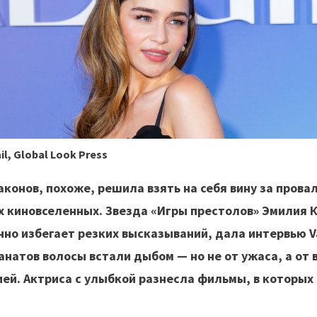
il, Global Look Press
конов, похоже, решила взять на себя вину за прова
х киновселенных. Звезда «Игры престолов» Эмилия 
но избегает резких высказываний, дала интервью Va
анатов волосы встали дыбом — но не от ужаса, а от
ей. Актриса с улыбкой разнесла фильмы, в которых 