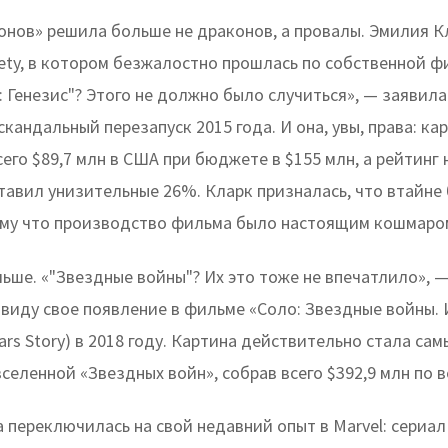
онов» решила больше не драконов, а провалы. Эмилия К
iety, в котором безжалостно прошлась по собственной 
 Генезис"? Этого не должно было случиться», — заявила
кандальный перезапуск 2015 года. И она, увы, права: ка
его $89,7 млн в США при бюджете в $155 млн, а рейтинг 
тавил унизительные 26%. Кларк призналась, что втайне
ому что производство фильма было настоящим кошмаро
ьше. «"Звездные войны"? Их это тоже не впечатлило»,
 виду свое появление в фильме «Соло: Звездные войны.
 Wars Story) в 2018 году. Картина действительно стала са
селенной «Звездных войн», собрав всего $392,9 млн по в
 переключилась на свой недавний опыт в Marvel: сериал