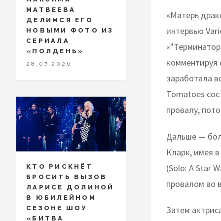
МАТВЕЕВА
«Матерь драк
ДЕЛИМСЯ ЕГО
интервью Var
НОВЫМИ ФОТО ИЗ
СЕРИАЛА
«"Терминатор:
«ПОЛДЕНЬ»
комментируя с
28.07.2026
заработала вс
Tomatoes сос
провалу, пот
Дальше — бол
Кларк, имея в
(Solo: A Star
КТО РИСКНЁТ
БРОСИТЬ ВЫЗОВ
провалом во в
ЛАРИСЕ ДОЛИНОЙ
В ЮБИЛЕЙНОМ
СЕЗОНЕ ШОУ
Затем актриса
«БИТВА