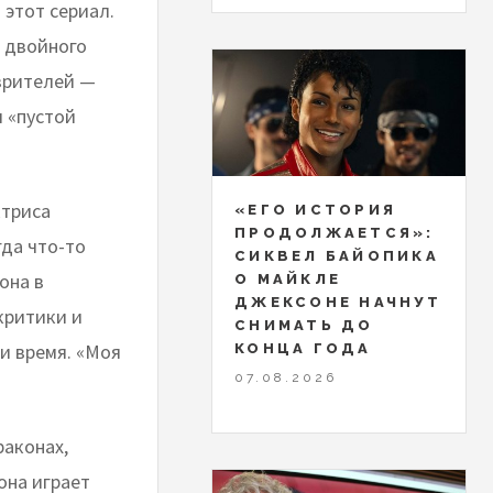
 этот сериал.
я двойного
 зрителей —
и «пустой
ктриса
«ЕГО ИСТОРИЯ
ПРОДОЛЖАЕТСЯ»:
гда что-то
СИКВЕЛ БАЙОПИКА
она в
О МАЙКЛЕ
ДЖЕКСОНЕ НАЧНУТ
критики и
СНИМАТЬ ДО
и время. «Моя
КОНЦА ГОДА
07.08.2026
раконах,
она играет