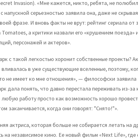
ecret Invasion). «Мне кажется, никто, ребята, не полюбил
с напускной серьезностью заявила она, даже не скрыва
воей фразе. И вновь факты не врут: рейтинг сериала от
 Tomatoes, а критики назвали его «крушением поезда» 
пций, персонажей и актеров».
арк с такой легкостью хоронит собственные проекты? А
 вливалась в уже существующие вселенные, поэтому, ко
это не имеет ко мне отношения», — философски заявила 
рк дала понять, что давно перестала переживать из-за 
 любую работу просто как возможность хорошо провест
том заканчивается, когда они говорят: "Снято!"».
няя актриса, которая больше не собирается летать на д
 на независимое кино. Ее новый фильм «Next Life», где 