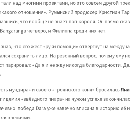
тали над многими проектами, но это совсем другой трек
никакого отношения». Румынский продюсер Кристиан Та
авшись, что вообще не знает поп-короля. Он прямо сказ
Bangaranga четверо, и Филиппа среди них нет.
ознав, что его жест «руки помощи» отвергнут на междун
ался сохранить лицо. На резонный вопрос, почему ему н
ст парировал: «Да я и не жду никогда благодарности. Д
».
сть мундира» и своего «троянского коня» бросилась
Яна
эпидемия «звёздного пиара» на чужом успехе закончилас
чевно: победа Dara уже навечно вписана в историю её и
 заявлениями.