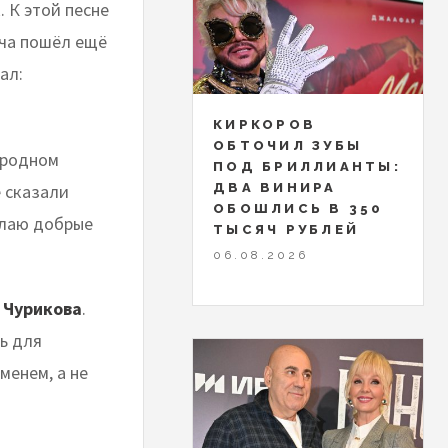
. К этой песне
рча пошёл ещё
ал:
КИРКОРОВ
ОБТОЧИЛ ЗУБЫ
ародном
ПОД БРИЛЛИАНТЫ:
ДВА ВИНИРА
е сказали
ОБОШЛИСЬ В 350
елаю добрые
ТЫСЯЧ РУБЛЕЙ
06.08.2026
 Чурикова
.
ь для
менем, а не