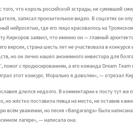
с того, что король российской эстрады, не сумевший сми
ателя, записал пронзительное видео. В соцсетях он оп
ный нейросетью, где его лицо красовалось на Троянском
сту Киркоров заявил, что именно он — главный архитект
его версии, страна шесть лет не участвовала в конкурсе 
ств, но он лично нашёл анонимного инвестора для болг
, помог с продюсированием, а его команда Dream Team
играл этот конкурс. Морально я доволен», — отрезал Ки
славия длился недолго. В комментарии к посту тут же 
о, но жёстко поставила певца на место, не оставив камн
При всём уважении, но песня «Bangaranga» была написана 
сенном лагере», — написала она.