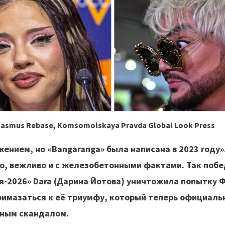
asmus Rebase, Komsomolskaya Pravda Global Look Press
жением, но «Bangaranga» была написана в 2023 году»
о, вежливо и с железобетонными фактами. Так поб
я-2026» Dara (Дарина Йотова) уничтожила попытку 
римазаться к её триумфу, который теперь официаль
ным скандалом.