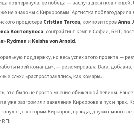
ца подчеркнула: её победа — заслуга десятков людей,
же не знакомы с Киркоровым. Артистка поблагодарила л
ынского продюсера
Cristian Tarcea
, композиторов
Anna J
иса Контопулоса
, сонграйтинг-кэмп в Софии, БНТ, по
ke» Rydman
и
Keisha von Arnold
.
оральную поддержку, но весь успех этого проекта — рез
работы моей команды», — резюмировала Dara, добавив, ч
ные слухи «распространялись, как комары».
сь, это было не просто мнение обиженной певицы. Ране
ита уже разгромили заявления Киркорова в пух и прах. 
топулос, с которым Киркоров, правда, дружит много лет
 RFI: