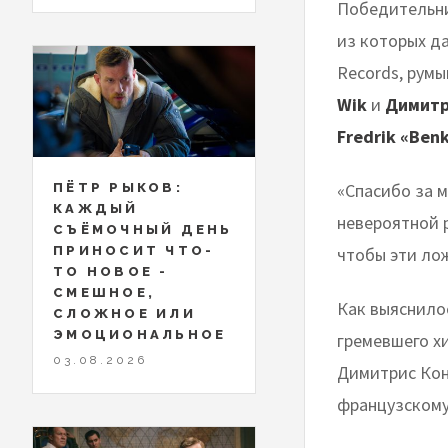
Победительни
из которых да
Records, рум
Wik
и
Димитр
Fredrik «Ben
«Спасибо за м
ПЁТР РЫКОВ:
КАЖДЫЙ
невероятной 
СЪЁМОЧНЫЙ ДЕНЬ
ПРИНОСИТ ЧТО-
чтобы эти лож
ТО НОВОЕ -
СМЕШНОЕ,
Как выяснило
СЛОЖНОЕ ИЛИ
ЭМОЦИОНАЛЬНОЕ
гремевшего х
03.08.2026
Димитрис Кон
французскому