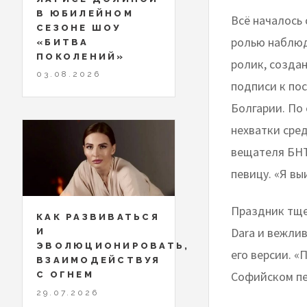
В ЮБИЛЕЙНОМ
Всё началось 
СЕЗОНЕ ШОУ
ролью наблюд
«БИТВА
ПОКОЛЕНИЙ»
ролик, создан
03.08.2026
подписи к по
Болгарии. По 
нехватки сред
вещателя БНТ
певицу. «Я вы
Праздник тще
КАК РАЗВИВАТЬСЯ
Dara и вежлив
И
ЭВОЛЮЦИОНИРОВАТЬ,
его версии. «
ВЗАИМОДЕЙСТВУЯ
Софийском пе
С ОГНЕМ
29.07.2026