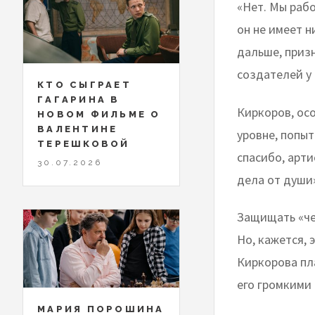
«Нет. Мы рабо
он не имеет 
дальше, призн
создателей у 
КТО СЫГРАЕТ
ГАГАРИНА В
Киркоров, ос
НОВОМ ФИЛЬМЕ О
ВАЛЕНТИНЕ
уровне, попыт
ТЕРЕШКОВОЙ
спасибо, арти
30.07.2026
дела от души
Защищать «че
Но, кажется, 
Киркорова пла
его громкими
МАРИЯ ПОРОШИНА