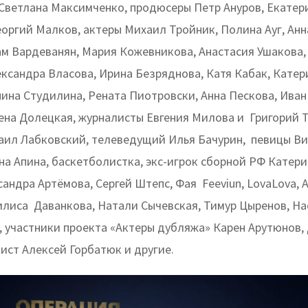
Светлана Максимченко, продюсеры Петр Ануров, Екатер
еоргий Малков, актеры Михаил Тройник, Полина Ауг, Анн
ам Вардеванян, Мария Кожевникова, Анастасия Ушакова
ександра Власова, Ирина Безряднова, Катя Кабак, Катер
нина Студилина, Рената Пиотровски, Анна Пескова, Иван
ена Долецкая, журналисты Евгения Милова и Григорий Т
аил Лабковский, телеведущий Илья Бачурин, певицы В
а Апина, баскетболистка, экс-игрок сборной РФ Катери
андра Артёмова, Сергей Штепс, Фая Feeviun, LovaLova, 
илиса Даванкова, Натали Сычевская, Тимур Цыренов, На
, участники проекта «Актеры дубляжа» Карен Арутюнов,
ист Алексей Горбатюк и другие.