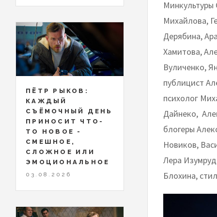
Минкультуры 
Михайлова, Г
Дерябина, Ар
Хамитова, Ал
Вуличенко, Я
публицист Ал
ПЁТР РЫКОВ:
психолог Мих
КАЖДЫЙ
СЪЁМОЧНЫЙ ДЕНЬ
Дайнеко, Ален
ПРИНОСИТ ЧТО-
блогеры Алекс
ТО НОВОЕ -
СМЕШНОЕ,
Новиков, Вас
СЛОЖНОЕ ИЛИ
Лера Изумруд
ЭМОЦИОНАЛЬНОЕ
Блохина, стил
03.08.2026