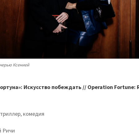
очерью Ксенией
ртуна»: Искусство побеждать // Operation Fortune: 
 триллер, комедия
й Ричи