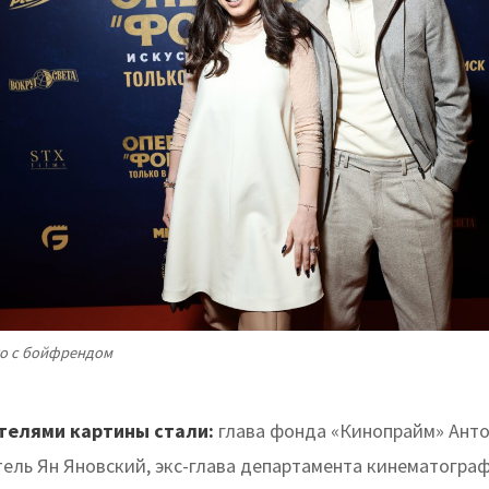
о с бойфрендом
телями картины стали:
глава фонда «Кинопрайм» Ант
ель Ян Яновский, экс-глава департамента кинематогра