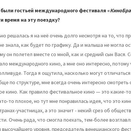
ы были гостьей международного фестиваля «
КиноБра
и время на эту поездку?
но решалась я на неё очень долго несмотря на то, что п
 не знала, как будет по графику. Да и малыша не могла о
му он полетел вместе со мной, как и средний сын Вася. 
ло международного кино, а мне оно интересно, потому 
олливуде. Тогда я ощутила, насколько могут отличатьс
бще по структуре, мне всегда очень интересно смотреть
е кино. Как правило фестивальное кино — это какие-т
что-то плохое, но тут мне понравилась идея, что это кин
транах-участницах, а это значит - некий срез об обществ
ти. Очень рада, что смогла поехать, тем-более возглав
 высочайшего уровня, председатель венецианского фес