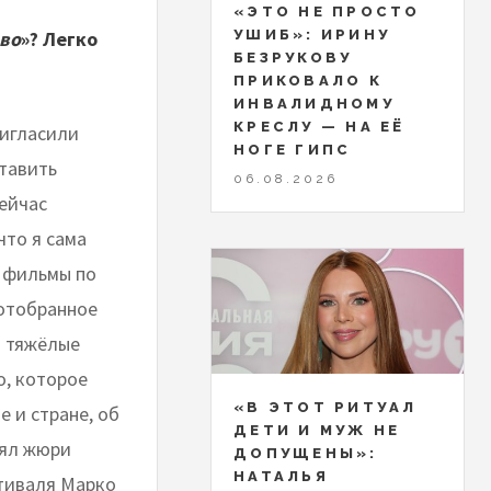
«ЭТО НЕ ПРОСТО
во
»? Легко
УШИБ»: ИРИНУ
БЕЗРУКОВУ
ПРИКОВАЛО К
ИНВАЛИДНОМУ
КРЕСЛУ — НА ЕЁ
ригласили
НОГЕ ГИПС
ставить
06.08.2026
Сейчас
что я сама
я фильмы по
 отобранное
о тяжёлые
о, которое
«В ЭТОТ РИТУАЛ
е и стране, об
ДЕТИ И МУЖ НЕ
лял жюри
ДОПУЩЕНЫ»:
НАТАЛЬЯ
тиваля Марко