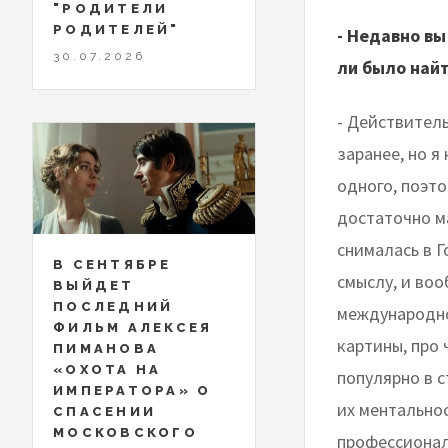
"РОДИТЕЛИ
РОДИТЕЛЕЙ"
- Недавно в
30.07.2026
ли было найт
- Действитель
заранее, но я
одного, поэто
достаточно ма
снималась в Г
В СЕНТЯБРЕ
смыслу, и воо
ВЫЙДЕТ
ПОСЛЕДНИЙ
международно
ФИЛЬМ АЛЕКСЕЯ
картины, про 
ПИМАНОВА
«ОХОТА НА
популярно в с
ИМПЕРАТОРА» О
их ментальнос
СПАСЕНИИ
МОСКОВСКОГО
профессионал