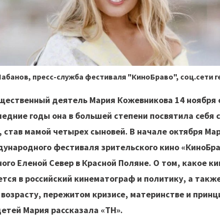
абанов, пресс-служба фестиваля "КиноБраво", соц.сети г
бщественный деятель Мария Кожевникова 14 ноября
едние годы она в большей степени посвятила себя 
 став мамой четырех сыновей. В начале октября Ма
дународного фестиваля зрительского кино «КиноБра
ого Еленой Север в Красной Поляне. О том, какое к
ется в российский кинематограф и политику, а также
 возрасту, пережитом кризисе, материнстве и принц
детей Мария рассказала «ТН».