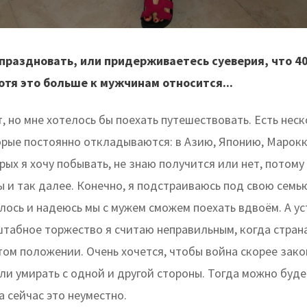
 праздновать, или придерживаетесь суеверия, что 40
тя это больше к мужчинам относится...
т, но мне хотелось бы поехать путешествовать. Есть нес
орые постоянно откладываются: в Азию, Японию, Марокк
рых я хочу побывать, не знаю получится или нет, потому
ы и так далее. Конечно, я подстраиваюсь под свою семью
лось и надеюсь мы с мужем сможем поехать вдвоём. А у
штабное торжество я считаю неправильным, когда стран
том положении. Очень хочется, чтобы война скорее зако
ли умирать с одной и другой стороны. Тогда можно буде
а сейчас это неуместно.