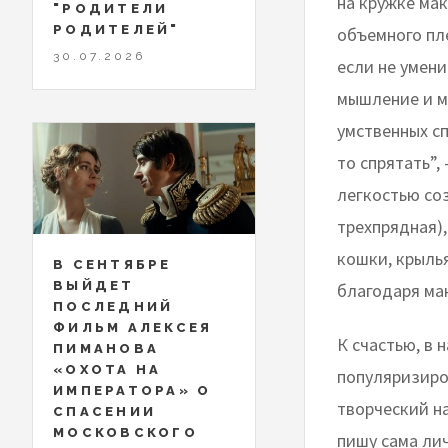
на кружке ма
"РОДИТЕЛИ
РОДИТЕЛЕЙ"
объемного пле
30.07.2026
если не умен
мышление и м
умственных сп
то спрятать”,
легкостью соз
трехпрядная),
кошки, крылья
В СЕНТЯБРЕ
ВЫЙДЕТ
благодаря ма
ПОСЛЕДНИЙ
ФИЛЬМ АЛЕКСЕЯ
К счастью, в
ПИМАНОВА
«ОХОТА НА
популяризиров
ИМПЕРАТОРА» О
творческий н
СПАСЕНИИ
МОСКОВСКОГО
пишу сама лич