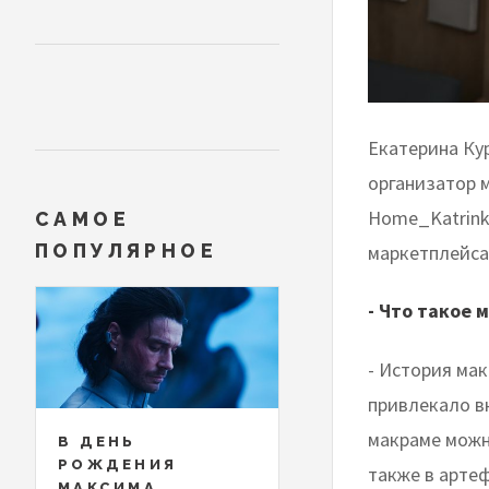
Екатерина Ку
организатор 
Home_Katrink
САМОЕ
ПОПУЛЯРНОЕ
маркетплейса
- Что такое 
- История ма
привлекало в
макраме можн
В ДЕНЬ
РОЖДЕНИЯ
также в артеф
МАКСИМА