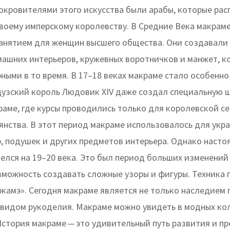
окровителями этого искусства были арабы, которые рас
своему имперскому королевству. В Средние Века макрам
анятием для женщин высшего общества. Они создавали
машних интерьеров, кружевных воротничков и манжет, к
ными в то время. В 17–18 веках макраме стало особенно
цузский король Людовик XIV даже создал специальную 
раме, где курсы проводились только для королевской се
янства. В этот период макраме использовалось для укр
, подушек и других предметов интерьера. Однако насто
лся на 19–20 века. Это был период больших изменений 
зможность создавать сложные узоры и фигуры. Техника 
ркамэ». Сегодня макраме является не только наследием 
 видом рукоделия. Макраме можно увидеть в модных ко
 История макраме — это удивительный путь развития и п