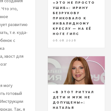
ля создания
«ЭТО НЕ ПРОСТО
 Что это,
УШИБ»: ИРИНУ
БЕЗРУКОВУ
нное
ПРИКОВАЛО К
вует развитию
ИНВАЛИДНОМУ
КРЕСЛУ — НА ЕЁ
ть, т.е. куда-
НОГЕ ГИПС
ебенок с
06.08.2026
вка
а, хвост для
мозг
я могу
«В ЭТОТ РИТУАЛ
ить готовый
ДЕТИ И МУЖ НЕ
 Инструкции
ДОПУЩЕНЫ»:
НАТАЛЬЯ
роках. Так, я