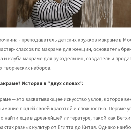
рочкина - преподаватель детских кружков макраме в Мо
мастер-классов по макраме для женщин, основатель бре
a и клуба макраме для рукодельниц, создатель и прода
х творческих наборов.
макраме? История в “двух словах”.
краме — это захватывающее искусство узлов, которое ве
нимание людей своей красотой и сложностью. Первые у
о найти еще в древнейшей литературе, такой как Ветхий
актах разных культур от Египта до Китая. Однако наиб