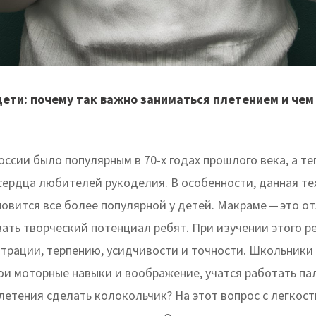
дети: почему так важно заниматься плетением и чем
оссии было популярным в 70-х годах прошлого века, а те
сердца любителей рукоделия. В особенности, данная те
новится все более популярной у детей. Макраме — это о
вать творческий потенциал ребят. При изучении этого р
нтрации, терпению, усидчивости и точности. Школьники
ои моторные навыки и воображение, учатся работать па
плетения сделать колокольчик? На этот вопрос с легкос