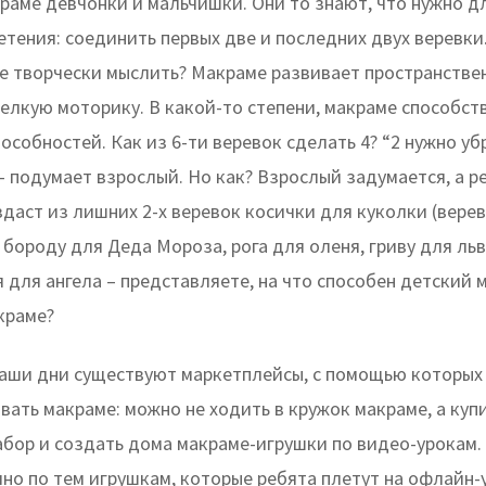
краме девчонки и мальчишки. Они то знают, что нужно д
тения: соединить первых две и последних двух веревки.
ие творчески мыслить? Макраме развивает пространстве
елкую моторику. В какой-то степени, макраме способст
особностей. Как из 6-ти веревок сделать 4? “2 нужно убра
 – подумает взрослый. Но как? Взрослый задумается, а р
даст из лишних 2-х веревок косички для куколки (вере
 бороду для Деда Мороза, рога для оленя, гриву для льв
 для ангела – представляете, на что способен детский 
краме?
 наши дни существуют маркетплейсы, с помощью которых 
ать макраме: можно не ходить в кружок макраме, а куп
абор и создать дома макраме-игрушки по видео-урокам.
но по тем игрушкам, которые ребята плетут на офлайн-у