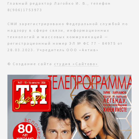
Главный редактор Лагойко И. В., телефон
8(906)1753973
СМИ зарегистрировано Федеральной службой по
надзору в сфере связи, информационных
технологий и массовых коммуникаций —
регистрационный номер ЭЛ № ФС 77 - 84975 от
28.03.2023. Учредитель ООО «Актив»
© Создание сайта
студия «Сайтово»