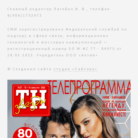
Главный редактор Лагойко И. В., телефон
8(906)1753973
СМИ зарегистрировано Федеральной службой по
надзору в сфере связи, информационных
технологий и массовых коммуникаций —
регистрационный номер ЭЛ № ФС 77 - 84975 от
28.03.2023. Учредитель ООО «Актив»
© Создание сайта
студия «Сайтово»