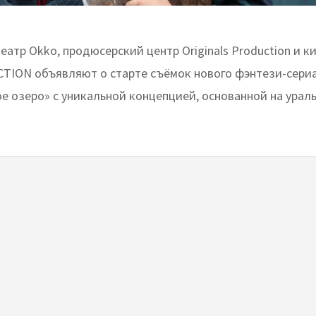
атр Okko, продюсерский центр Originals Production и 
ON объявляют о старте съёмок нового фэнтези-сериа
е озеро» с уникальной концепцией, основанной на урал