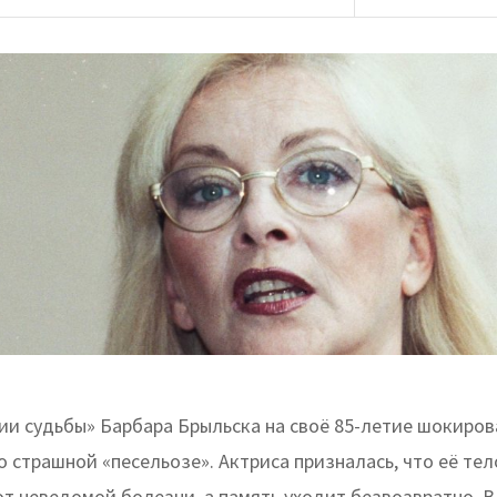
ии судьбы» Барбара Брыльска на своё 85-летие шокиров
 страшной «песельозе». Актриса призналась, что её тел
т неведомой болезни, а память уходит безвозвратно. В