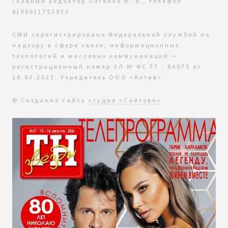
Главный редактор Лагойко И. В., телефон
8(906)1753973
СМИ зарегистрировано Федеральной службой по
надзору в сфере связи, информационных
технологий и массовых коммуникаций —
регистрационный номер ЭЛ № ФС 77 - 84975 от
28.03.2023. Учредитель ООО «Актив»
© Создание сайта
студия «Сайтово»