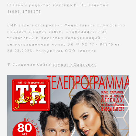
Главный редактор Лагойко И. В., телефон
8(906)1753973
СМИ зарегистрировано Федеральной службой по
надзору в сфере связи, информационных
технологий и массовых коммуникаций —
регистрационный номер ЭЛ № ФС 77 - 84975 от
28.03.2023. Учредитель ООО «Актив»
© Создание сайта
студия «Сайтово»