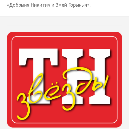
«Добрыня Никитич и Змей Горыныч».