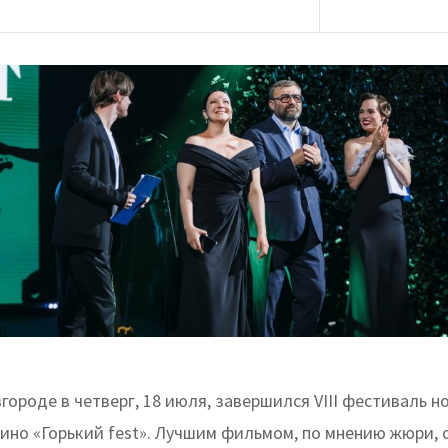
ороде в четверг, 18 июля, завершился VIII фестиваль н
кино «Горький fest». Лучшим фильмом, по мнению жюри, 