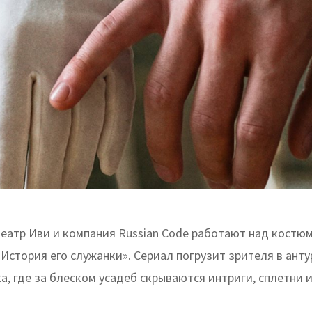
еатр Иви и компания Russian Code работают над костю
История его служанки». Сериал погрузит зрителя в ант
ка, где за блеском усадеб скрываются интриги, сплетни