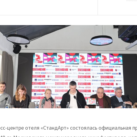
есс-центре отеля «СтандАрт» состоялась официальная п