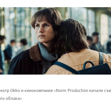
еатр Okko и кинокомпания «Norm Production начали съ
го облака».