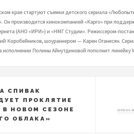
ском крае стартуют съемки детского сериала «Любопытн
». Он производится кинокомпанией «Карго» при поддер
ернета (АНО «ИРИ») и «НМГ Студии». Режиссером-пост
ий Коробейников, шоураннером — Карен Оганесян. Сери
в исполнении Полины Айнутдиновой пополнит линейку Win
А СПИВАК
ДУЕТ ПРОКЛЯТИЕ
 В НОВОМ СЕЗОНЕ
ИРИНА 
ГО ОБЛАКА»