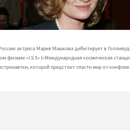
оссию актриса Мария Машкова дебютирует в Голливуд
ом фильме «I.S.S» («Международная космическая станция
 астронавтки, которой предстоит спасти мир от конфли