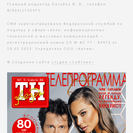
Главный редактор Лагойко И. В., телефон
8(906)1753973
СМИ зарегистрировано Федеральной службой по
надзору в сфере связи, информационных
технологий и массовых коммуникаций —
регистрационный номер ЭЛ № ФС 77 - 84975 от
28.03.2023. Учредитель ООО «Актив»
© Создание сайта
студия «Сайтово»