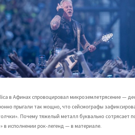
lica в Афинах спровоцировал микроземлетрясение — де
ронно прыгали так мощно, что сейсмографы зафиксиров
олчки». Почему тяжелый металл буквально сотрясает по
» в исполнении рок-легенд — в материале.