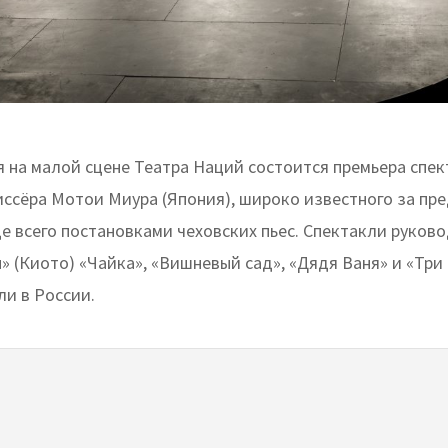
я на малой сцене Театра Наций состоится премьера спе
иссёра Мотои Миура (Япония), широко известного за пр
е всего постановками чеховских пьес. Спектакли руков
» (Киото) «Чайка», «Вишневый сад», «Дядя Ваня» и «Три
ли в России.