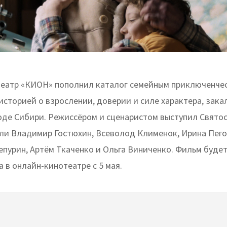
еатр «КИОН» пополнил каталог семейным приключенч
сторией о взрослении, доверии и силе характера, зака
оде Сибири. Режиссёром и сценаристом выступил Святос
ли Владимир Гостюхин, Всеволод Клименок, Ирина Пего
епурин, Артём Ткаченко и Ольга Виниченко. Фильм буде
 в онлайн-кинотеатре с 5 мая.