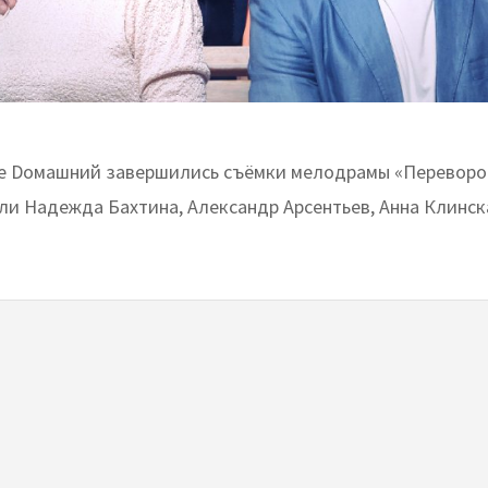
е Dомашний завершились съёмки мелодрамы «Переворот
ли Надежда Бахтина, Александр Арсентьев, Анна Клинск