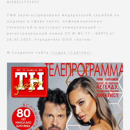
8(906)1753973
СМИ зарегистрировано Федеральной службой по
надзору в сфере связи, информационных
технологий и массовых коммуникаций —
регистрационный номер ЭЛ № ФС 77 - 84975 от
28.03.2023. Учредитель ООО «Актив»
© Создание сайта
студия «Сайтово»