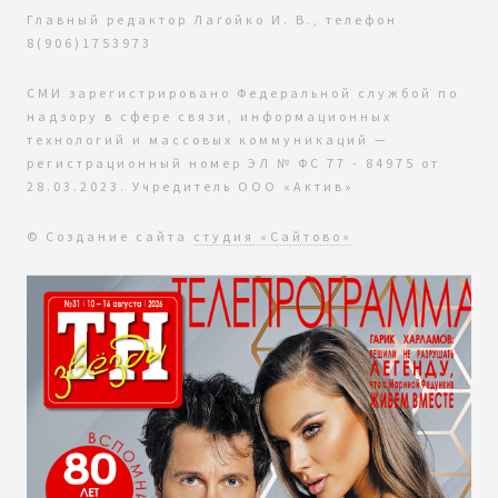
Главный редактор Лагойко И. В., телефон
8(906)1753973
СМИ зарегистрировано Федеральной службой по
надзору в сфере связи, информационных
технологий и массовых коммуникаций —
регистрационный номер ЭЛ № ФС 77 - 84975 от
28.03.2023. Учредитель ООО «Актив»
© Создание сайта
студия «Сайтово»