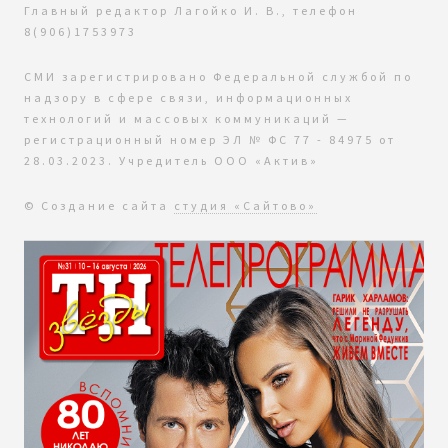
Главный редактор Лагойко И. В., телефон
8(906)1753973
СМИ зарегистрировано Федеральной службой по
надзору в сфере связи, информационных
технологий и массовых коммуникаций —
регистрационный номер ЭЛ № ФС 77 - 84975 от
28.03.2023. Учредитель ООО «Актив»
© Создание сайта
студия «Сайтово»