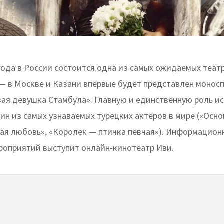
 года в России состоится одна из самых ожидаемых теат
 — в Москве и Казани впервые будет представлен монос
вая девушка Стамбула». Главную и единственную роль и
ин из самых узнаваемых турецких актеров в мире («Осно
ная любовь», «Королек — птичка певчая»). Информацио
роприятий выступит онлайн-кинотеатр Иви.