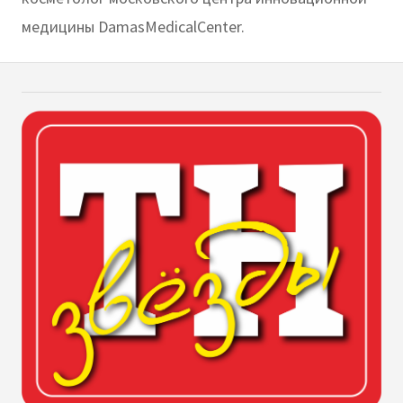
медицины DamasMedicalCenter.