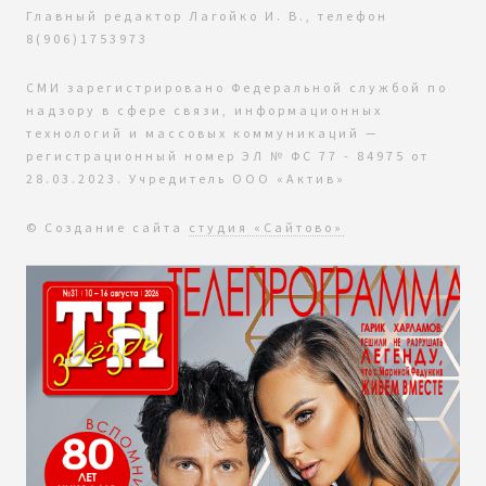
Главный редактор Лагойко И. В., телефон
8(906)1753973
СМИ зарегистрировано Федеральной службой по
надзору в сфере связи, информационных
технологий и массовых коммуникаций —
регистрационный номер ЭЛ № ФС 77 - 84975 от
28.03.2023. Учредитель ООО «Актив»
© Создание сайта
студия «Сайтово»