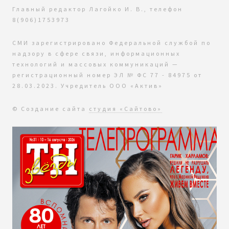
Главный редактор Лагойко И. В., телефон
8(906)1753973
СМИ зарегистрировано Федеральной службой по
надзору в сфере связи, информационных
технологий и массовых коммуникаций —
регистрационный номер ЭЛ № ФС 77 - 84975 от
28.03.2023. Учредитель ООО «Актив»
© Создание сайта
студия «Сайтово»